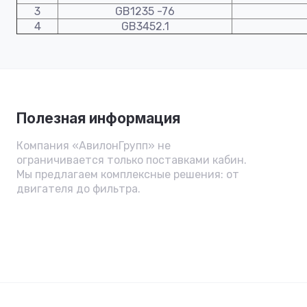
3
GB1235 -76
4
GB3452.1
Полезная информация
Компания «АвилонГрупп» не
ограничивается только поставками кабин.
Мы предлагаем комплексные решения: от
двигателя до фильтра.