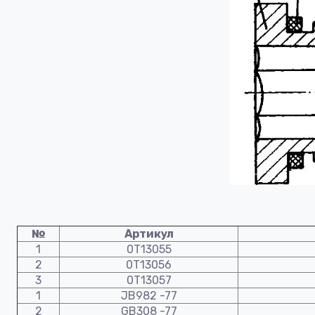
№
Артикул
1
0Т13055
2
0Т13056
3
0Т13057
1
JB982 -77
2
GB308 -77