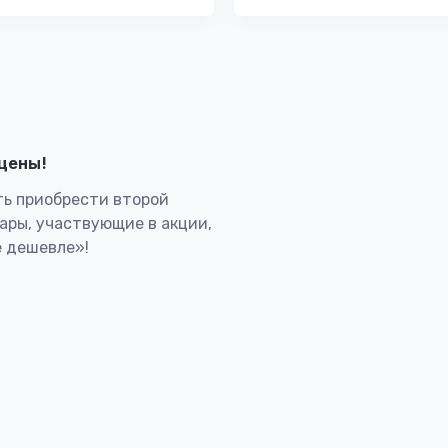
лцены!
ь приобрести второй
вары, участвующие в акции,
 дешевле»!