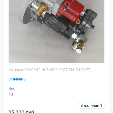
Артикул:
3090942, 4954880, 3033714, 3417677
CUMMINS
Вес
10
В наличии
1
25 000
руб.