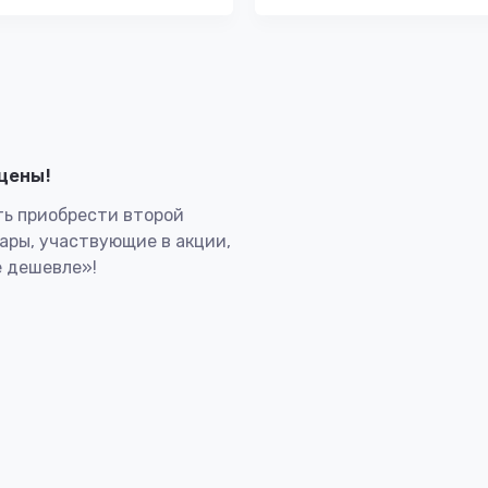
лцены!
ь приобрести второй
вары, участвующие в акции,
 дешевле»!