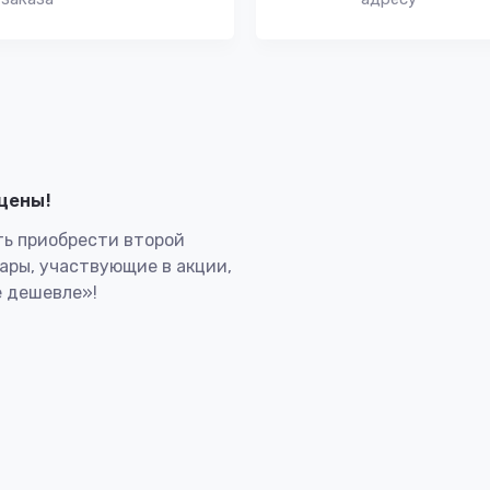
лцены!
ь приобрести второй
вары, участвующие в акции,
 дешевле»!