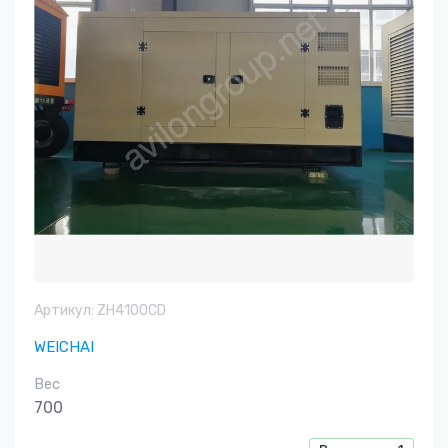
Артикул:
ZH4100CD
WEICHAI
Вес
700